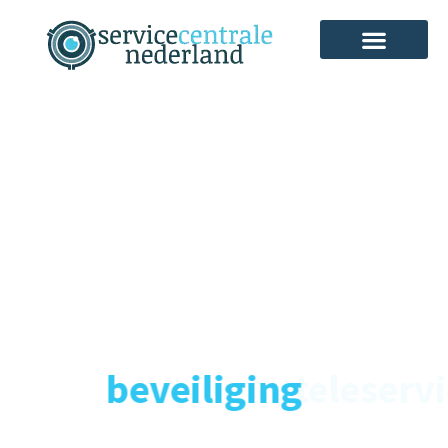
Particuliere
Alarmcentrale
24/7
beveiliging