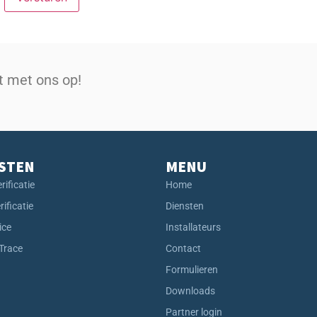
t met ons op!
STEN
MENU
rificatie
Home
rificatie
Diensten
ice
Installateurs
 Trace
Contact
Formulieren
Downloads
Partner login